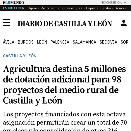
EDICIONES CyL
ES NOTICIA
Eclipse
Recomendaciones eclipse
Especial Cecilia
Sonoram
Menú
ÁVILA
BURGOS
LEÓN
PALENCIA
SALAMANCA
SEGOVIA
SORI
CASTILLA Y LEÓN
Agricultura destina 5 millones
de dotación adicional para 98
proyectos del medio rural de
Castilla y León
Los proyectos financiados con esta octava
asignación permitirán crear un total de 70
empleos y la consolidación de otros 316