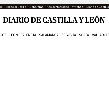
se
Especial Cecilia
Sonorama
Accidente tráfico
Vivienda
Diario de Castil
GOS
LEÓN
PALENCIA
SALAMANCA
SEGOVIA
SORIA
VALLADOL