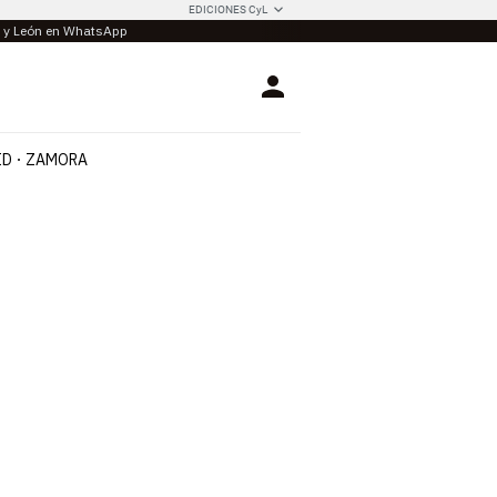
EDICIONES CyL
la y León en WhatsApp
Login
ID
ZAMORA