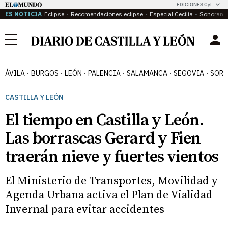
EDICIONES CyL
ES NOTICIA
Eclipse
Recomendaciones eclipse
Especial Cecilia
Sonoram
Menú
ÁVILA
BURGOS
LEÓN
PALENCIA
SALAMANCA
SEGOVIA
SORI
CASTILLA Y LEÓN
El tiempo en Castilla y León.
Las borrascas Gerard y Fien
traerán nieve y fuertes vientos
El Ministerio de Transportes, Movilidad y
Agenda Urbana activa el Plan de Vialidad
Invernal para evitar accidentes