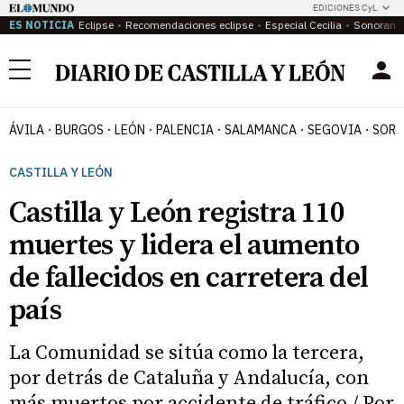
EDICIONES CyL
ES NOTICIA
Eclipse
Recomendaciones eclipse
Especial Cecilia
Sonoram
Menú
ÁVILA
BURGOS
LEÓN
PALENCIA
SALAMANCA
SEGOVIA
SORI
CASTILLA Y LEÓN
Castilla y León registra 110
muertes y lidera el aumento
de fallecidos en carretera del
país
La Comunidad se sitúa como la tercera,
por detrás de Cataluña y Andalucía, con
más muertos por accidente de tráfico / Por