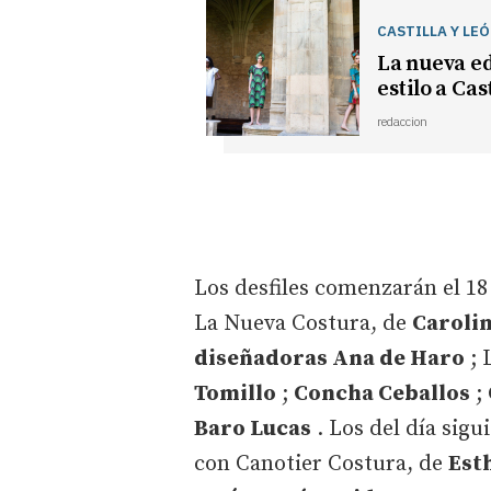
CASTILLA Y LE
La nueva ed
estilo a Cas
redaccion
Los desfiles comenzarán el 18
La Nueva Costura, de
Caroli
diseñadoras Ana de Haro
; 
Tomillo
;
Concha Ceballos
;
Baro Lucas
. Los del día sig
con Canotier Costura, de
Est