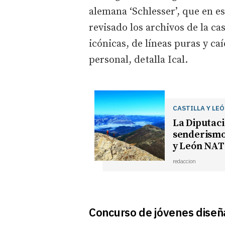
alemana ‘Schlesser’, que en e
revisado los archivos de la ca
icónicas, de líneas puras y ca
personal, detalla Ical.
CASTILLA Y LE
La Diputaci
senderismo 
y León NA
redaccion
Concurso de jóvenes dise