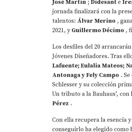
José Martín
;
Didesant
e
Ire
jornada finalizará con la pres
talentos:
Álvar Merino
, gan
2021, y
Guillermo Décimo
, f
Los desfiles del 20 arrancarán
Jóvenes Diseñadores. Tras ell
Lafuente; Eulalia Mateos; N
Antonaga y Fely Campo
. Se
Schlesser y su colección pri
Un tributo a la Bauhaus’, con 
Pérez
.
Con ella recupera la esencia y 
conseguirlo ha elegido como h