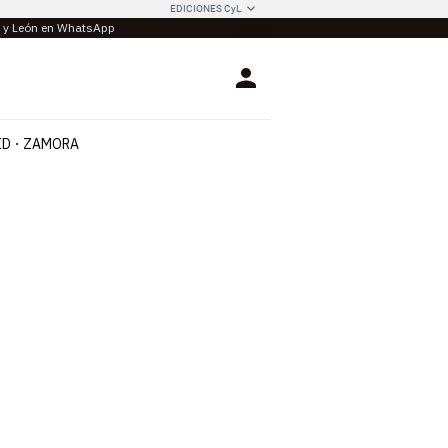
EDICIONES CyL
la y León en WhatsApp
Login
ID
ZAMORA