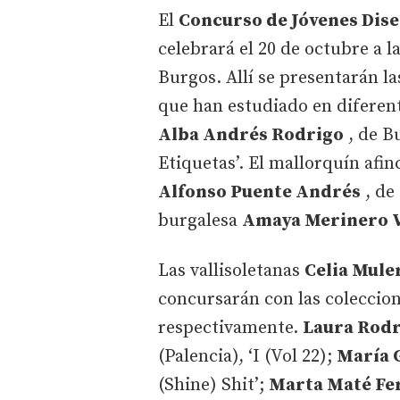
El
Concurso de Jóvenes Dis
celebrará el 20 de octubre a 
Burgos. Allí se presentarán l
que han estudiado en diferent
Alba Andrés Rodrigo
, de B
Etiquetas’. El mallorquín afi
Alfonso Puente Andrés
, de
burgalesa
Amaya Merinero 
Las vallisoletanas
Celia Mule
concursarán con las coleccione
respectivamente.
Laura Rodr
(Palencia), ‘I (Vol 22);
María 
(Shine) Shit’;
Marta Maté Fe