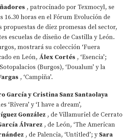
eñadores
, patrocinado por Texmocyl, se
las 16.30 horas en el Fórum Evolución de
as propuestas de diez promesas del sector,
es escuelas de diseño de Castilla y León.
urgos, mostrará su colección ‘Fuera
ncado en León,
Álex Cortés
, ‘Esencia’;
 Sotopalacios (Burgos), ‘Doualum’ y la
Vargas
, ‘Campiña’.
ro García y Cristina Sanz Santaolaya
s ‘Rivera’ y ‘I have a dream’,
íguez González
, de Villamuriel de Cerrato
García Álvarez
, de León, ‘The American
rnández
, de Palencia, ‘Untitled’; y
Sara