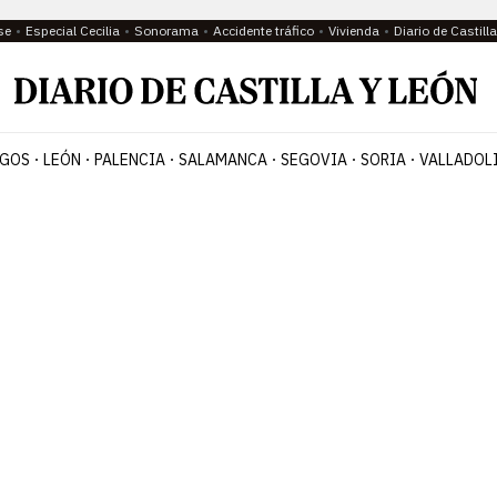
se
Especial Cecilia
Sonorama
Accidente tráfico
Vivienda
Diario de Castil
GOS
LEÓN
PALENCIA
SALAMANCA
SEGOVIA
SORIA
VALLADOL