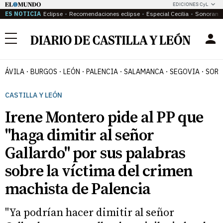
EDICIONES CyL
ES NOTICIA
Eclipse
Recomendaciones eclipse
Especial Cecilia
Sonoram
Menú
ÁVILA
BURGOS
LEÓN
PALENCIA
SALAMANCA
SEGOVIA
SORI
CASTILLA Y LEÓN
Irene Montero pide al PP que
"haga dimitir al señor
Gallardo" por sus palabras
sobre la víctima del crimen
machista de Palencia
"Ya podrían hacer dimitir al señor