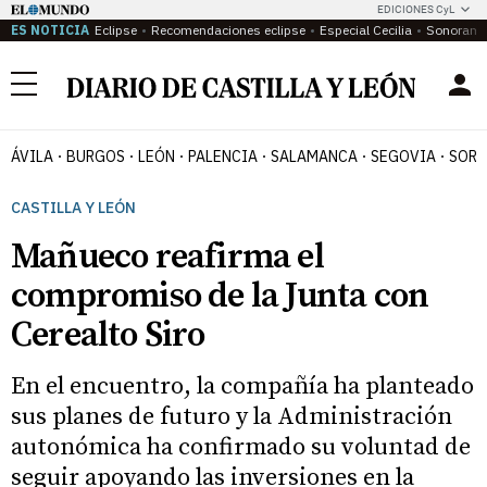
EDICIONES CyL
ES NOTICIA
Eclipse
Recomendaciones eclipse
Especial Cecilia
Sonoram
Menú
ÁVILA
BURGOS
LEÓN
PALENCIA
SALAMANCA
SEGOVIA
SORI
CASTILLA Y LEÓN
Mañueco reafirma el
compromiso de la Junta con
Cerealto Siro
En el encuentro, la compañía ha planteado
sus planes de futuro y la Administración
autonómica ha confirmado su voluntad de
seguir apoyando las inversiones en la