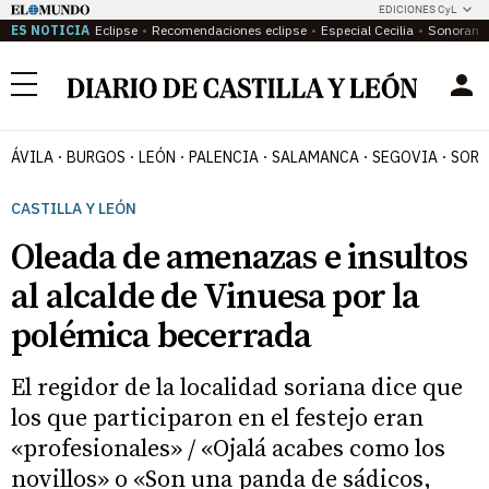
EDICIONES CyL
ES NOTICIA
Eclipse
Recomendaciones eclipse
Especial Cecilia
Sonoram
Menú
ÁVILA
BURGOS
LEÓN
PALENCIA
SALAMANCA
SEGOVIA
SORI
CASTILLA Y LEÓN
Oleada de amenazas e insultos
al alcalde de Vinuesa por la
polémica becerrada
El regidor de la localidad soriana dice que
los que participaron en el festejo eran
«profesionales» / «Ojalá acabes como los
novillos» o «Son una panda de sádicos,