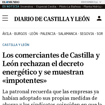
EDICIONES CyL
ES NOTICIA
Incendios
Especial Cecilia
Piloto La Bañeza
Planta Hidrógen
Menú
ÁVILA
BURGOS
LEÓN
PALENCIA
SALAMANCA
SEGOVIA
SORI
CASTILLA Y LEÓN
Los comerciantes de Castilla y
León rechazan el decreto
energético y se muestran
«impotentes»
La patronal recuerda que las empresas ya
habían adoptado sus propias medidas de
ahorro y los sindicatos coinciden en que la