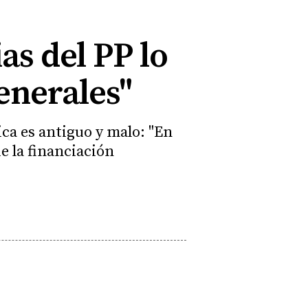
as del PP lo
enerales"
ica es antiguo y malo: "En
de la financiación