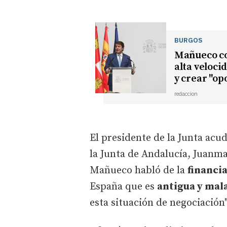
BURGOS
Mañueco co
alta veloci
y crear "op
redaccion
El presidente de la Junta acu
la Junta de Andalucía, Juanma
Mañueco habló de la
financi
España que es
antigua y mal
esta situación de negociación"