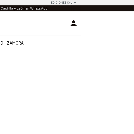
EDICIONES CyL
e Castilla y León en WhatsApp
Login
ID
ZAMORA