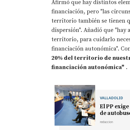
Afirmó que hay distintos elem
financiación, pero "las circun
territorio también se tienen q
dispersión". Añadió que "hay a
territorio, para cuidarlo nece
financiación autonómica". C
20% del territorio de nuestr
financiación autonómica"
.
VALLADOLID
El PP exige
de autobuse
redaccion