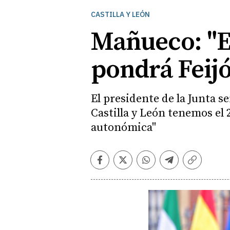
CASTILLA Y LEÓN
Mañueco: "El
pondrá Feijó
El presidente de la Junta s
Castilla y León tenemos el 
autonómica"
Facebook
Twitter
Whatsapp
Telegram
Copiar
enlace