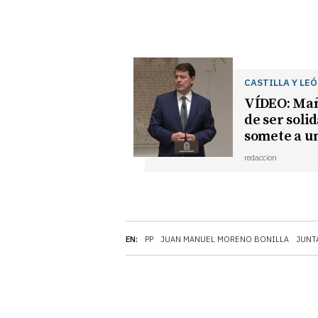
CASTILLA Y LE
VÍDEO: Mañ
de ser soli
somete a un
redaccion
EN:
PP
JUAN MANUEL MORENO BONILLA
JUNT