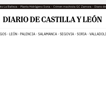
oto La Bañeza
Planta Hidrógeno Soria
Crimen machista GC Zamora
Diario d
GOS
LEÓN
PALENCIA
SALAMANCA
SEGOVIA
SORIA
VALLADOL