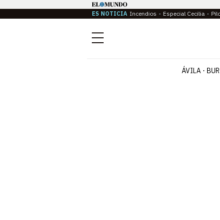
ES NOTICIA
Incendios
Especial Cecilia
Pil
Menú
ÁVILA
BUR