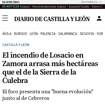
EDICIONES CyL
ES NOTICIA
Eclipse
Recomendaciones eclipse
Especial Cecilia
Sonoram
Menú
ÁVILA
BURGOS
LEÓN
PALENCIA
SALAMANCA
SEGOVIA
SORI
CASTILLA Y LEÓN
El incendio de Losacio en
Zamora arrasa más hectáreas
que el de la Sierra de la
Culebra
El foco presenta una "buena evolución"
junto al de Cebreros