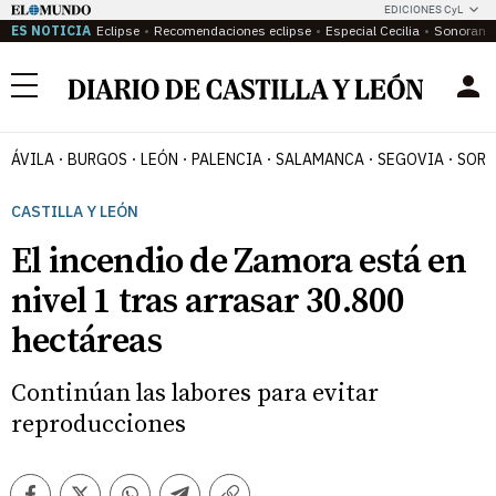
EDICIONES CyL
ES NOTICIA
Eclipse
Recomendaciones eclipse
Especial Cecilia
Sonoram
Menú
ÁVILA
BURGOS
LEÓN
PALENCIA
SALAMANCA
SEGOVIA
SORI
CASTILLA Y LEÓN
El incendio de Zamora está en
nivel 1 tras arrasar 30.800
hectáreas
Continúan las labores para evitar
reproducciones