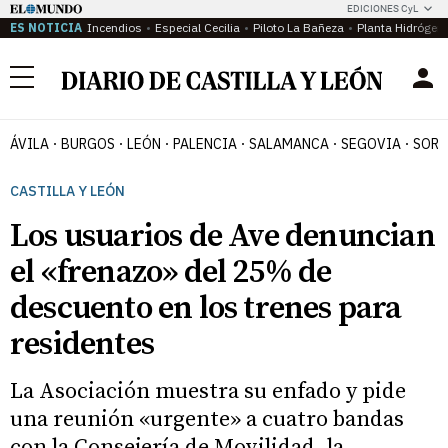
EDICIONES CyL
ES NOTICIA
Incendios
Especial Cecilia
Piloto La Bañeza
Planta Hidrógen
Menú
ÁVILA
BURGOS
LEÓN
PALENCIA
SALAMANCA
SEGOVIA
SORI
CASTILLA Y LEÓN
Los usuarios de Ave denuncian
el «frenazo» del 25% de
descuento en los trenes para
residentes
La Asociación muestra su enfado y pide
una reunión «urgente» a cuatro bandas
con la Consejería de Movilidad, la