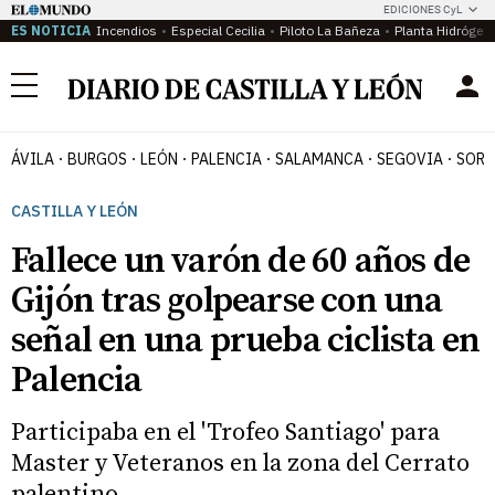
EDICIONES CyL
ES NOTICIA
Incendios
Especial Cecilia
Piloto La Bañeza
Planta Hidrógen
Menú
ÁVILA
BURGOS
LEÓN
PALENCIA
SALAMANCA
SEGOVIA
SORI
CASTILLA Y LEÓN
Fallece un varón de 60 años de
Gijón tras golpearse con una
señal en una prueba ciclista en
Palencia
Participaba en el 'Trofeo Santiago' para
Master y Veteranos en la zona del Cerrato
palentino