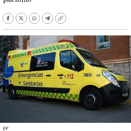
Facebook
Twitter
Whatsapp
Telegram
Copiar
enlace
EP