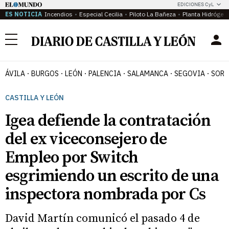
EDICIONES CyL
ES NOTICIA
Incendios
Especial Cecilia
Piloto La Bañeza
Planta Hidrógen
Menú
ÁVILA
BURGOS
LEÓN
PALENCIA
SALAMANCA
SEGOVIA
SORI
CASTILLA Y LEÓN
Igea defiende la contratación
del ex viceconsejero de
Empleo por Switch
esgrimiendo un escrito de una
inspectora nombrada por Cs
David Martín comunicó el pasado 4 de