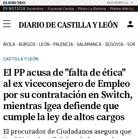
EDICIONES CyL
ES NOTICIA
Incendios
Especial Cecilia
Piloto La Bañeza
Planta Hidrógen
Menú
ÁVILA
BURGOS
LEÓN
PALENCIA
SALAMANCA
SEGOVIA
SORI
CASTILLA Y LEÓN
El PP acusa de "falta de ética"
al ex viceconsejero de Empleo
por su contratación en Switch,
mientras Igea defiende que
cumple la ley de altos cargos
El procurador de Ciudadanos asegura que