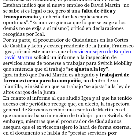
Esteban indicó que el nuevo empleo de David Martín “no
se sabe si es legal o no, pero si una
falta de ética y
transparencia
y debería dar las explicaciones
oportunas”. “Es una vergüenza que lo que se exige a los
demás no se exija a sí mismo”, criticó en declaraciones
recogidas por Ical.
Por su parte, el procurador de Ciudadanos en las Cortes
de Castilla y León y exvicepresidente de la Junta, Francisco
Igea, afirmó este martes que el
ex viceonsejero de Empleo
David Martín
solicitó un informe a la inspección de
servicios antes de ponerse a trabajar para Switch Mobility
que sentencia que el trabajo
“se ajusta a la ley”
.
Igea indicó que David Martín es abogado y
trabajará de
forma externa para la compañía
, no dentro de su
plantilla, e insistió en que su trabajo “se ajusta" a la ley de
altos cargos de la Junta.
En cuanto al informe al que aludió Igea y al que ha tenido
acceso este periódico recoge que, en efecto, la inspectora
general de Servicios recibió una escrito de Martín en el
que comunicaba su intención de trabajar para Switch. Sin
embargo, mientras que el procurador de Ciudadanos
asegura que el ex viceconsejero lo hará de forma externa,
en el documento se habla de "prestar servicios
por