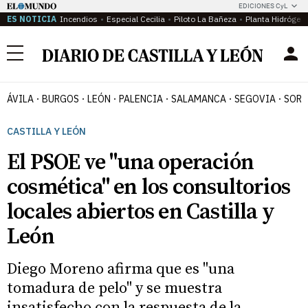
EDICIONES CyL
ES NOTICIA
Incendios
Especial Cecilia
Piloto La Bañeza
Planta Hidrógen
Menú
ÁVILA
BURGOS
LEÓN
PALENCIA
SALAMANCA
SEGOVIA
SORI
CASTILLA Y LEÓN
El PSOE ve "una operación
cosmética" en los consultorios
locales abiertos en Castilla y
León
Diego Moreno afirma que es "una
tomadura de pelo" y se muestra
insatisfecho con la respuesta de la