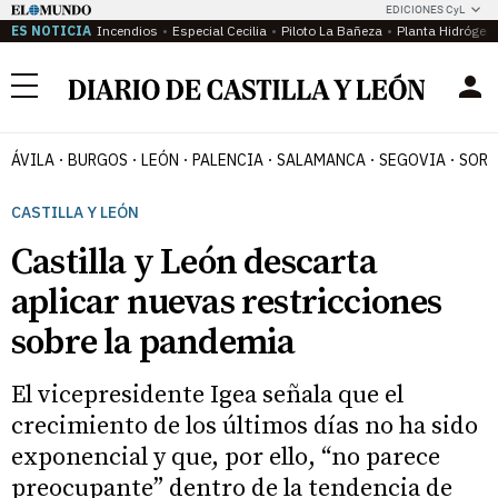
EDICIONES CyL
ES NOTICIA
Incendios
Especial Cecilia
Piloto La Bañeza
Planta Hidrógen
Menú
ÁVILA
BURGOS
LEÓN
PALENCIA
SALAMANCA
SEGOVIA
SORI
CASTILLA Y LEÓN
Castilla y León descarta
aplicar nuevas restricciones
sobre la pandemia
El vicepresidente Igea señala que el
crecimiento de los últimos días no ha sido
exponencial y que, por ello, “no parece
preocupante” dentro de la tendencia de