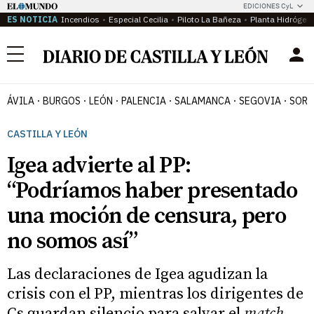
EDICIONES CyL
ES NOTICIA
Incendios
Especial Cecilia
Piloto La Bañeza
Planta Hidrógen
Menú
ÁVILA
BURGOS
LEÓN
PALENCIA
SALAMANCA
SEGOVIA
SORI
CASTILLA Y LEÓN
Igea advierte al PP:
“Podríamos haber presentado
una moción de censura, pero
no somos así”
Las declaraciones de Igea agudizan la
crisis con el PP, mientras los dirigentes de
Cs guardan silencio para salvar el
match