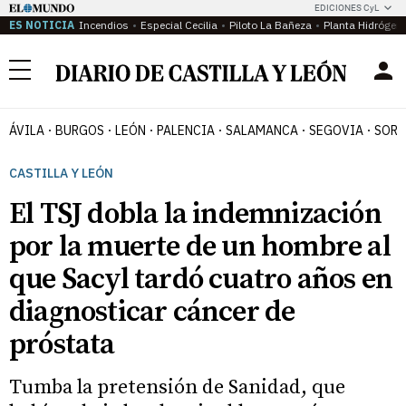
EDICIONES CyL
ES NOTICIA
Incendios
Especial Cecilia
Piloto La Bañeza
Planta Hidrógen
Menú
ÁVILA
BURGOS
LEÓN
PALENCIA
SALAMANCA
SEGOVIA
SORI
CASTILLA Y LEÓN
El TSJ dobla la indemnización
por la muerte de un hombre al
que Sacyl tardó cuatro años en
diagnosticar cáncer de
próstata
Tumba la pretensión de Sanidad, que