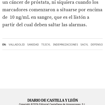
un cáncer de próstata, ni siquiera cuando los
marcadores comenzaron a situarse por encima
de 10 ng/mL en sangre, que es el listón a
partir del cual deben saltar las alarmas.
EN:
VALLADOLID
SANIDAD
TSJCYL
INDEMNIZACIONES
SACYL
DEFENSOR 
Copyright ©2026 Editorial Castellana de Impresiones, S.L.