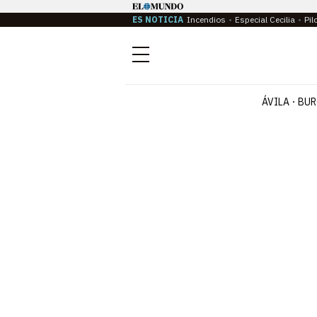
ES NOTICIA
Incendios
Especial Cecilia
Pil
Menú
ÁVILA
BUR