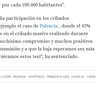
por cada 100.000 habitantes".
a participación en los cribados
ejemplo el caso de
Palencia
, donde el 43%
o en el cribado masivo realizado durante
s muchísimo compromiso y muchos positivos
ansmisión y a que la baja esperamos sea más
iciéramos estos test", ha sentenciado.
A Y LEÓN
PALENCIA
HOSPITALES
FRANCISCO IGEA
COVID-19
CONTAGIOS
C