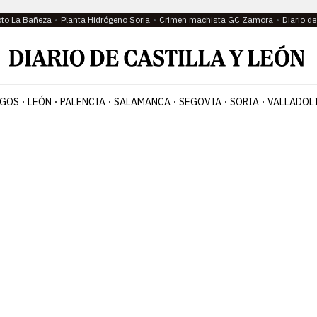
oto La Bañeza
Planta Hidrógeno Soria
Crimen machista GC Zamora
Diario d
GOS
LEÓN
PALENCIA
SALAMANCA
SEGOVIA
SORIA
VALLADOL