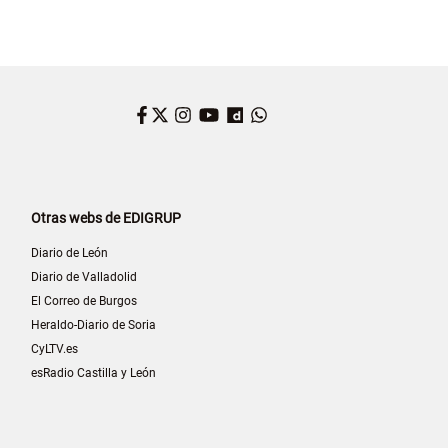
Facebook
Twitter
Instagram
YouTube
Dailymotion
WhatsApp
Otras webs de EDIGRUP
Diario de León
Diario de Valladolid
El Correo de Burgos
Heraldo-Diario de Soria
CyLTV.es
esRadio Castilla y León