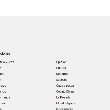
ciones
tilla y León
Opinión
la
Cultura
gos
Deportes
n
Sucesos
ierzo
Caza y pesca
encia
Cocino Divino
amanca
La Posada
ovia
Mundo Agrario
ia
Innovadores