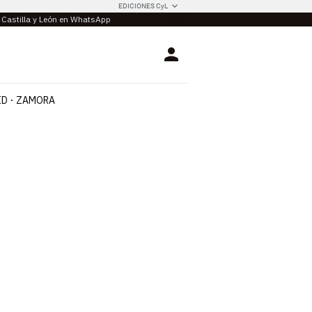
EDICIONES CyL
e Castilla y León en WhatsApp
Login
ID
ZAMORA