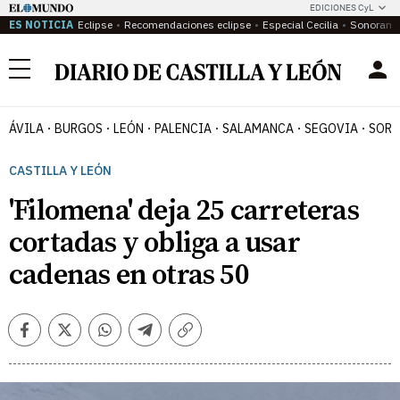
EDICIONES CyL
ES NOTICIA
Eclipse
Recomendaciones eclipse
Especial Cecilia
Sonoram
Menú
ÁVILA
BURGOS
LEÓN
PALENCIA
SALAMANCA
SEGOVIA
SORI
CASTILLA Y LEÓN
'Filomena' deja 25 carreteras
cortadas y obliga a usar
cadenas en otras 50
Facebook
Twitter
Whatsapp
Telegram
Copiar
enlace