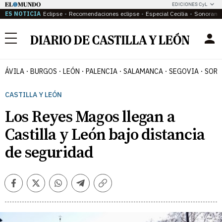
EDICIONES CyL
ES NOTICIA
Eclipse
Recomendaciones eclipse
Especial Cecilia
Sonoram
Menú
ÁVILA
BURGOS
LEÓN
PALENCIA
SALAMANCA
SEGOVIA
SORI
CASTILLA Y LEÓN
Los Reyes Magos llegan a
Castilla y León bajo distancia
de seguridad
Facebook
Twitter
Whatsapp
Telegram
Copiar
enlace