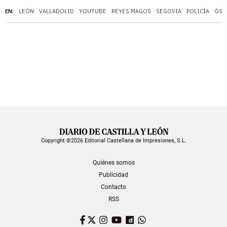
EN:
LEÓN
VALLADOLID
YOUTUBE
REYES MAGOS
SEGOVIA
POLICÍA
ÓSC
Copyright ©2026 Editorial Castellana de Impresiones, S.L.
Quiénes somos
Publicidad
Contacto
RSS
Facebook
Twitter
Instagram
YouTube
Dailymotion
WhatsApp