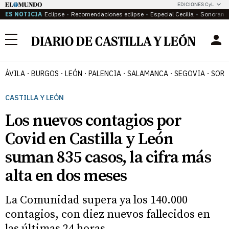
EDICIONES CyL
ES NOTICIA
Eclipse
Recomendaciones eclipse
Especial Cecilia
Sonoram
Menú
ÁVILA
BURGOS
LEÓN
PALENCIA
SALAMANCA
SEGOVIA
SORI
CASTILLA Y LEÓN
Los nuevos contagios por
Covid en Castilla y León
suman 835 casos, la cifra más
alta en dos meses
La Comunidad supera ya los 140.000
contagios, con diez nuevos fallecidos en
las últimas 24 horas