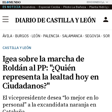
EDICIONES CyL
ES NOTICIA
Incendios
Especial Cecilia
Piloto La Bañeza
Planta Hidrógen
Menú
ÁVILA
BURGOS
LEÓN
PALENCIA
SALAMANCA
SEGOVIA
SORI
CASTILLA Y LEÓN
Igea sobre la marcha de
Roldán al PP: "¿Quién
representa la lealtad hoy en
Ciudadanos?"
El vicepresidente desea “lo mejor en lo
personal” a la excandidata naranja en
Cataluña