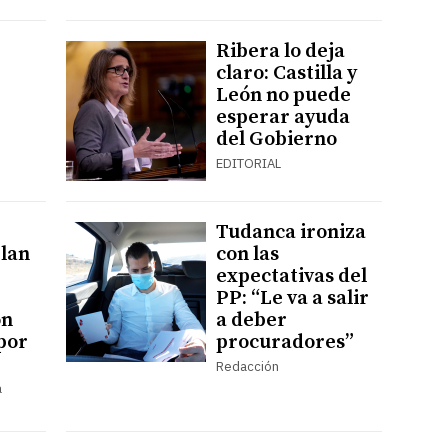
Ribera lo deja
claro: Castilla y
León no puede
esperar ayuda
del Gobierno
EDITORIAL
Tudanca ironiza
elan
con las
expectativas del
PP: “Le va a salir
ón
a deber
por
procuradores”
Redacción
a