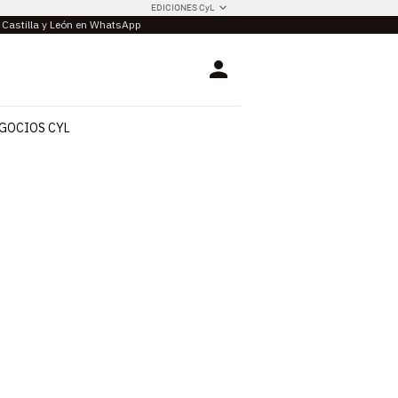
EDICIONES CyL
e Castilla y León en WhatsApp
Login
GOCIOS CYL