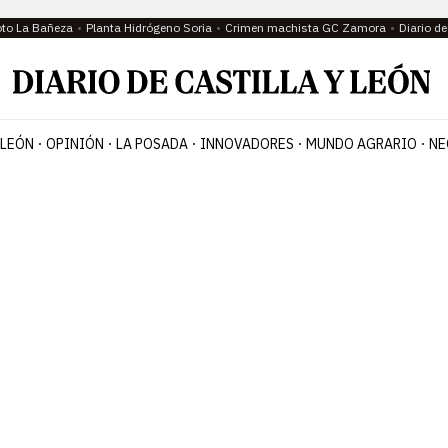
oto La Bañeza
Planta Hidrógeno Soria
Crimen machista GC Zamora
Diario d
 LEÓN
OPINIÓN
LA POSADA
INNOVADORES
MUNDO AGRARIO
NE