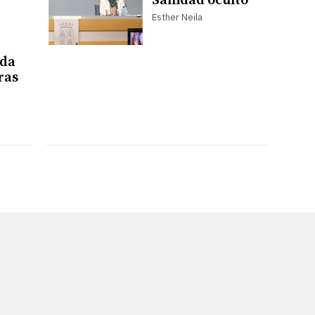
Sanidad ocultó
Esther Neila
eda
oras