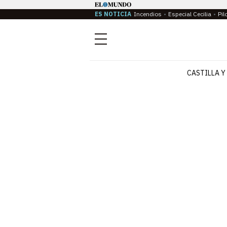
ES NOTICIA
Incendios
Especial Cecilia
Pil
Menú
CASTILLA Y