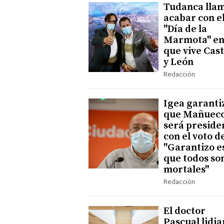
Tudanca llam
acabar con e
"Día de la
Marmota" en
que vive Cast
y León
Redacción
Igea garanti
que Mañueco
será preside
con el voto d
"Garantizo e
que todos s
mortales"
Redacción
El doctor
Pascual lidia