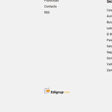
Publicidad
Sec
Contacto
Cas
RSS
Ávi
Bur
Leó
El B
Pal
Sal
Seg
Sor
Val
Za