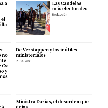
a a
Las Candelas
l
más electorales
Redacción
 el
illa
za
De Verstappen y los inútiles
 no
ministeriales
nte
REGALADO
e Cs:
so y
omos
Ministra Darias, el desorden que
rá
dejas