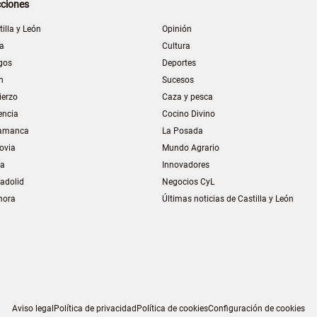
ciones
tilla y León
Opinión
la
Cultura
gos
Deportes
n
Sucesos
ierzo
Caza y pesca
encia
Cocino Divino
amanca
La Posada
ovia
Mundo Agrario
ia
Innovadores
ladolid
Negocios CyL
mora
Últimas noticias de Castilla y León
Aviso legal
Política de privacidad
Política de cookies
Configuración de cookies