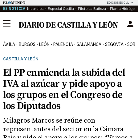
EDICIONES CyL
ES NOTICIA
Incendios
Especial Cecilia
Piloto La Bañeza
Planta Hidrógen
Menú
ÁVILA
BURGOS
LEÓN
PALENCIA
SALAMANCA
SEGOVIA
SORI
CASTILLA Y LEÓN
El PP enmienda la subida del
IVA al azúcar y pide apoyo a
los grupos en el Congreso de
los Diputados
Milagros Marcos se reúne con
representantes del sector en la Cámara
Baja y pide el apoyo a los grupos: “Vamos a