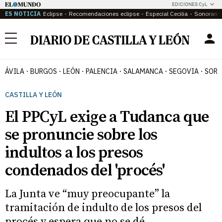
EDICIONES CyL
ES NOTICIA
Eclipse
Recomendaciones eclipse
Especial Cecilia
Sonoram
Menú
ÁVILA
BURGOS
LEÓN
PALENCIA
SALAMANCA
SEGOVIA
SORI
CASTILLA Y LEÓN
El PPCyL exige a Tudanca que
se pronuncie sobre los
indultos a los presos
condenados del 'procés'
La Junta ve “muy preocupante” la
tramitación de indulto de los presos del
procés y espera que no se dé