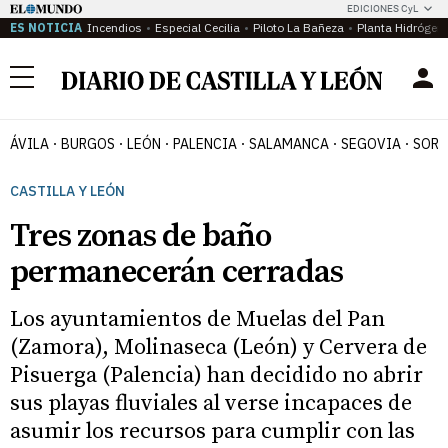
EDICIONES CyL
ES NOTICIA
Incendios
Especial Cecilia
Piloto La Bañeza
Planta Hidrógen
Menú
ÁVILA
BURGOS
LEÓN
PALENCIA
SALAMANCA
SEGOVIA
SORI
CASTILLA Y LEÓN
Tres zonas de baño
permanecerán cerradas
Los ayuntamientos de Muelas del Pan
(Zamora), Molinaseca (León) y Cervera de
Pisuerga (Palencia) han decidido no abrir
sus playas fluviales al verse incapaces de
asumir los recursos para cumplir con las