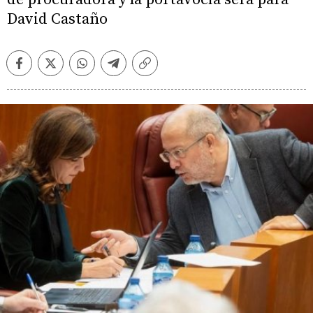
David Castaño
Facebook
Twitter
Whatsapp
Telegram
Copiar
enlace