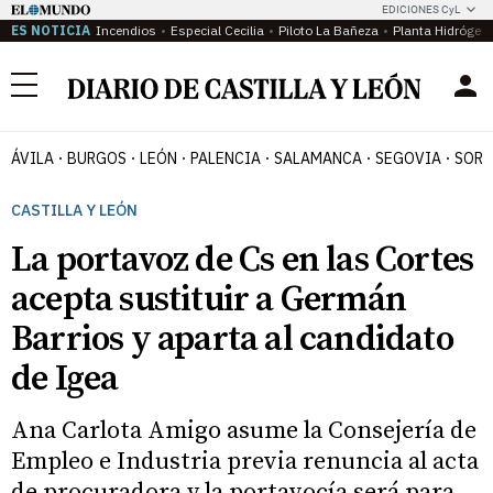
EDICIONES CyL
ES NOTICIA
Incendios
Especial Cecilia
Piloto La Bañeza
Planta Hidrógen
Menú
ÁVILA
BURGOS
LEÓN
PALENCIA
SALAMANCA
SEGOVIA
SORI
CASTILLA Y LEÓN
La portavoz de Cs en las Cortes
acepta sustituir a Germán
Barrios y aparta al candidato
de Igea
Ana Carlota Amigo asume la Consejería de
Empleo e Industria previa renuncia al acta
de procuradora y la portavocía será para