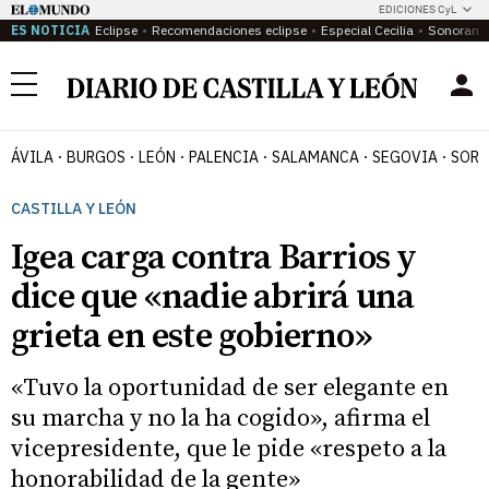
EDICIONES CyL
ES NOTICIA
Eclipse
Recomendaciones eclipse
Especial Cecilia
Sonoram
Menú
ÁVILA
BURGOS
LEÓN
PALENCIA
SALAMANCA
SEGOVIA
SORI
CASTILLA Y LEÓN
Igea carga contra Barrios y
dice que «nadie abrirá una
grieta en este gobierno»
«Tuvo la oportunidad de ser elegante en
su marcha y no la ha cogido», afirma el
vicepresidente, que le pide «respeto a la
honorabilidad de la gente»