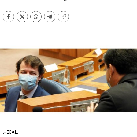
Facebook
Twitter
Whatsapp
Telegram
Copiar
enlace
.- ICAL.