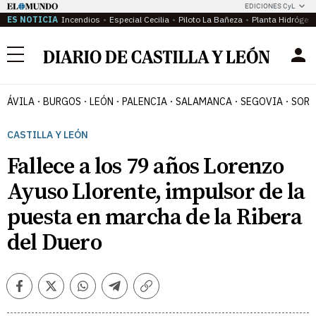
EDICIONES CyL
ES NOTICIA
Incendios
Especial Cecilia
Piloto La Bañeza
Planta Hidrógen
Menú
ÁVILA
BURGOS
LEÓN
PALENCIA
SALAMANCA
SEGOVIA
SORI
CASTILLA Y LEÓN
Fallece a los 79 años Lorenzo
Ayuso Llorente, impulsor de la
puesta en marcha de la Ribera
del Duero
Facebook
Twitter
Whatsapp
Telegram
Copiar
enlace