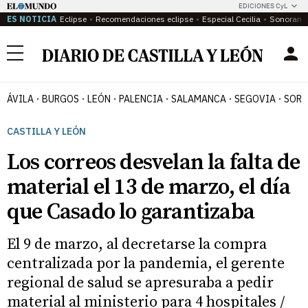
EDICIONES CyL
ES NOTICIA
Eclipse
Recomendaciones eclipse
Especial Cecilia
Sonoram
Menú
ÁVILA
BURGOS
LEÓN
PALENCIA
SALAMANCA
SEGOVIA
SORI
CASTILLA Y LEÓN
Los correos desvelan la falta de
material el 13 de marzo, el día
que Casado lo garantizaba
El 9 de marzo, al decretarse la compra
centralizada por la pandemia, el gerente
regional de salud se apresuraba a pedir
material al ministerio para 4 hospitales /