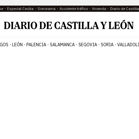
se
Especial Cecilia
Sonorama
Accidente tráfico
Vivienda
Diario de Castil
GOS
LEÓN
PALENCIA
SALAMANCA
SEGOVIA
SORIA
VALLADOL