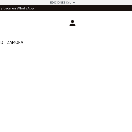
EDICIONES CyL
la y León en WhatsApp
Login
ID
ZAMORA