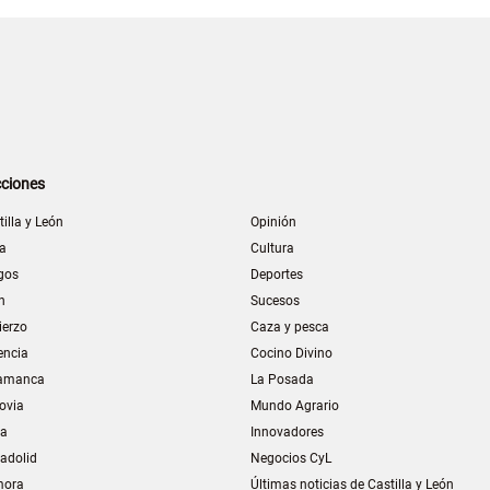
ciones
tilla y León
Opinión
la
Cultura
gos
Deportes
n
Sucesos
ierzo
Caza y pesca
encia
Cocino Divino
amanca
La Posada
ovia
Mundo Agrario
ia
Innovadores
ladolid
Negocios CyL
mora
Últimas noticias de Castilla y León