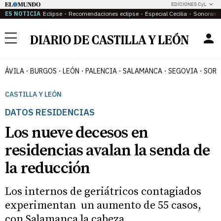
EDICIONES CyL
ES NOTICIA
Eclipse
Recomendaciones eclipse
Especial Cecilia
Sonoram
Menú
ÁVILA
BURGOS
LEÓN
PALENCIA
SALAMANCA
SEGOVIA
SORI
CASTILLA Y LEÓN
DATOS RESIDENCIAS
Los nueve decesos en
residencias avalan la senda de
la reducción
Los internos de geriátricos contagiados
experimentan un aumento de 55 casos,
con Salamanca la cabeza