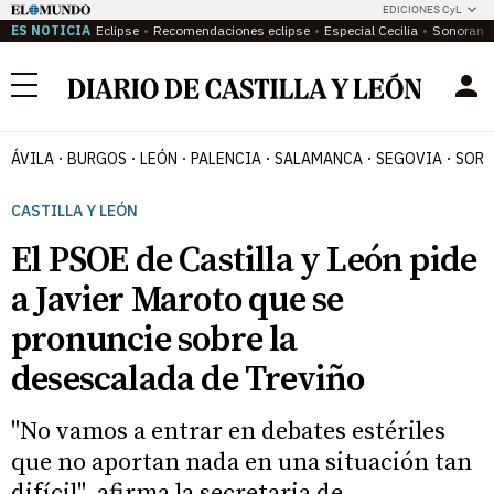
EDICIONES CyL
ES NOTICIA
Eclipse
Recomendaciones eclipse
Especial Cecilia
Sonoram
Menú
ÁVILA
BURGOS
LEÓN
PALENCIA
SALAMANCA
SEGOVIA
SORI
CASTILLA Y LEÓN
El PSOE de Castilla y León pide
a Javier Maroto que se
pronuncie sobre la
desescalada de Treviño
"No vamos a entrar en debates estériles
que no aportan nada en una situación tan
difícil", afirma la secretaria de