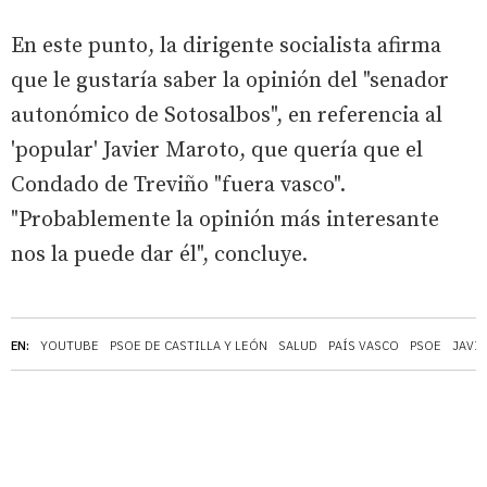
En este punto, la dirigente socialista afirma
que le gustaría saber la opinión del "senador
autonómico de Sotosalbos", en referencia al
'popular' Javier Maroto, que quería que el
Condado de Treviño "fuera vasco".
"Probablemente la opinión más interesante
nos la puede dar él", concluye.
EN:
YOUTUBE
PSOE DE CASTILLA Y LEÓN
SALUD
PAÍS VASCO
PSOE
JAVI