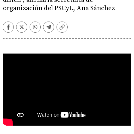
organización del PSCyL, Ana Sánchez
Facebook
Twitter
Whatsapp
Telegram
Copiar
enlace