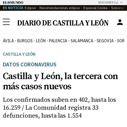
EDICIONES CyL
ES NOTICIA
Eclipse
Recomendaciones eclipse
Especial Cecilia
Sonoram
Menú
ÁVILA
BURGOS
LEÓN
PALENCIA
SALAMANCA
SEGOVIA
SORI
CASTILLA Y LEÓN
DATOS CORONAVIRUS
Castilla y León, la tercera con
más casos nuevos
Los confirmados suben en 402, hasta los
16.259 / La Comunidad registra 33
defunciones, hasta las 1.554