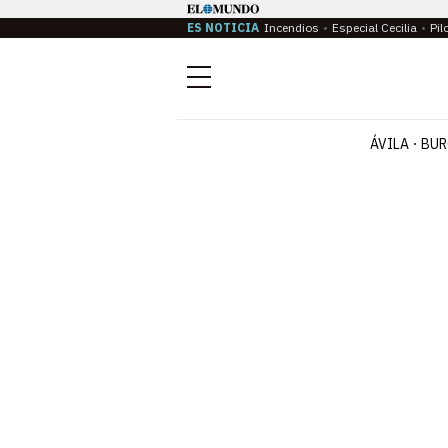
ES NOTICIA
Incendios
Especial Cecilia
Pil
Menú
ÁVILA
BUR