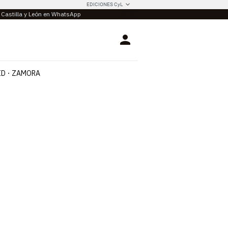
EDICIONES CyL
e Castilla y León en WhatsApp
Login
ID
ZAMORA