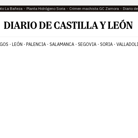
oto La Bañeza
Planta Hidrógeno Soria
Crimen machista GC Zamora
Diario d
GOS
LEÓN
PALENCIA
SALAMANCA
SEGOVIA
SORIA
VALLADOL