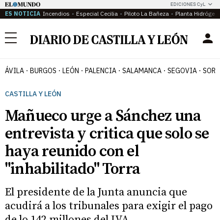
EDICIONES CyL
ES NOTICIA
Incendios
Especial Cecilia
Piloto La Bañeza
Planta Hidrógen
Menú
ÁVILA
BURGOS
LEÓN
PALENCIA
SALAMANCA
SEGOVIA
SORI
CASTILLA Y LEÓN
Mañueco urge a Sánchez una
entrevista y critica que solo se
haya reunido con el
"inhabilitado" Torra
El presidente de la Junta anuncia que
acudirá a los tribunales para exigir el pago
de lo 142 millones del IVA