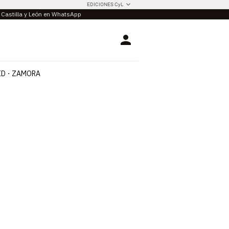
EDICIONES CyL
e Castilla y León en WhatsApp
Login
ID
ZAMORA