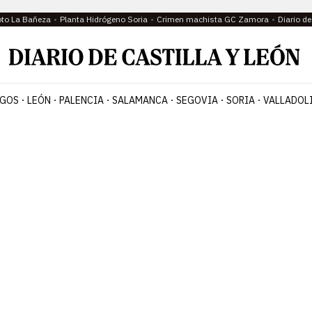
oto La Bañeza
Planta Hidrógeno Soria
Crimen machista GC Zamora
Diario d
GOS
LEÓN
PALENCIA
SALAMANCA
SEGOVIA
SORIA
VALLADOL