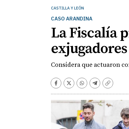
CASTILLA Y LEÓN
CASO ARANDINA
La Fiscalía 
exjugadores
Considera que actuaron con
Facebook
Twitter
Whatsapp
Telegram
Copiar
enlace