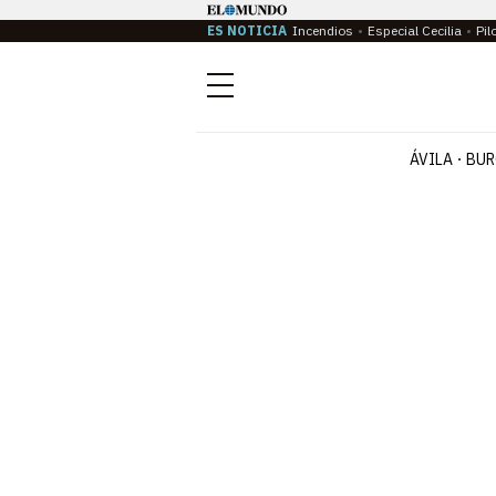
ES NOTICIA
Incendios
Especial Cecilia
Pil
Menú
ÁVILA
BUR