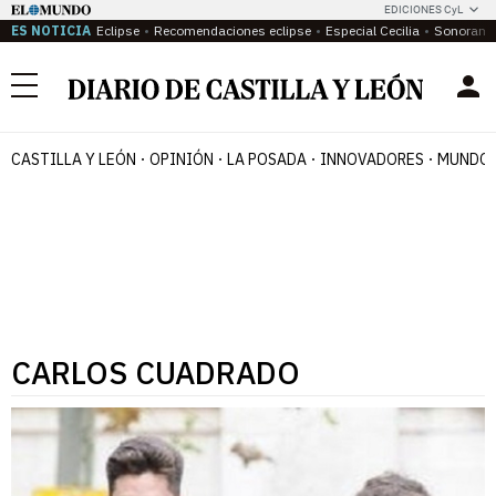
EDICIONES CyL
ES NOTICIA
Eclipse
Recomendaciones eclipse
Especial Cecilia
Sonoram
Menú
CASTILLA Y LEÓN
OPINIÓN
LA POSADA
INNOVADORES
MUNDO 
CARLOS CUADRADO