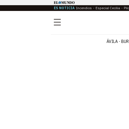
ES NOTICIA
Incendios
Especial Cecilia
Pil
Menú
ÁVILA
BUR