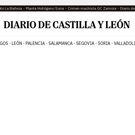
oto La Bañeza
Planta Hidrógeno Soria
Crimen machista GC Zamora
Diario d
GOS
LEÓN
PALENCIA
SALAMANCA
SEGOVIA
SORIA
VALLADOL