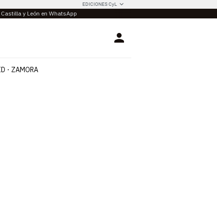
EDICIONES CyL
e Castilla y León en WhatsApp
Login
ID
ZAMORA