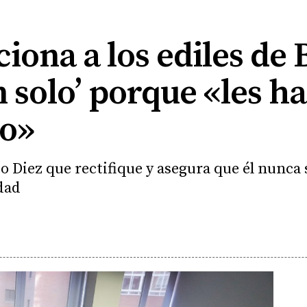
ciona a los ediles de
 solo’ porque «les h
o»
 Diez que rectifique y asegura que él nunca s
dad