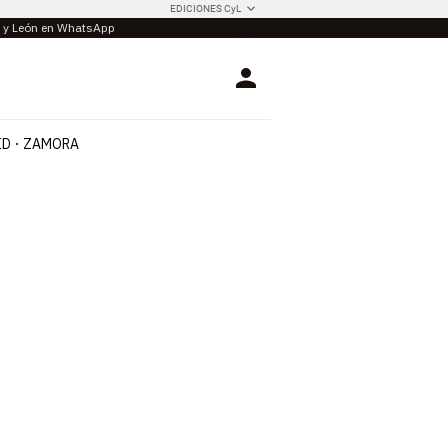
EDICIONES CyL
la y León en WhatsApp
Login
ID
ZAMORA