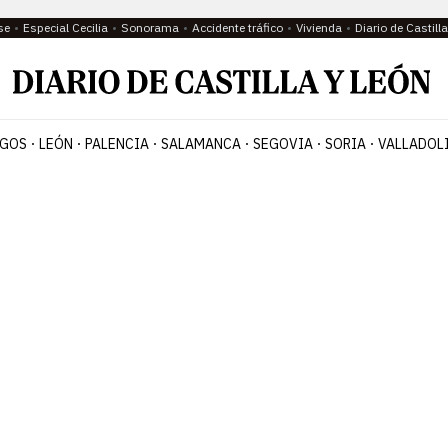
se
Especial Cecilia
Sonorama
Accidente tráfico
Vivienda
Diario de Castil
GOS
LEÓN
PALENCIA
SALAMANCA
SEGOVIA
SORIA
VALLADOL