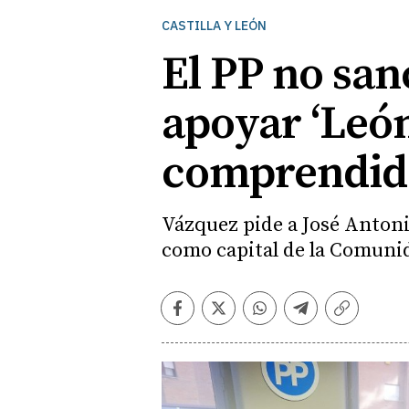
CASTILLA Y LEÓN
El PP no san
apoyar ‘León
comprendid
Vázquez pide a José Antonio
como capital de la Comuni
Facebook
Twitter
Whatsapp
Telegram
Copiar
enlace