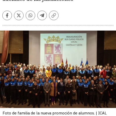
Facebook
Twitter
Whatsapp
Telegram
Copiar
enlace
Foto de familia de la nueva promoción de alumnos. | ICAL