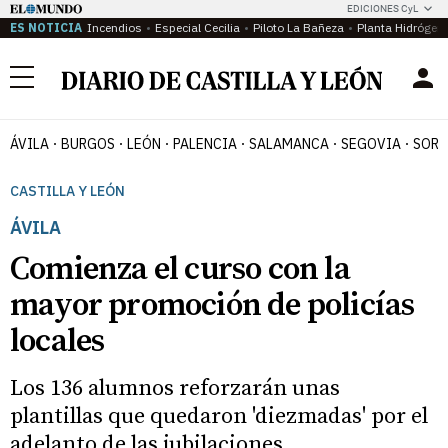
EDICIONES CyL
ES NOTICIA
Incendios
Especial Cecilia
Piloto La Bañeza
Planta Hidrógen
Menú
ÁVILA
BURGOS
LEÓN
PALENCIA
SALAMANCA
SEGOVIA
SORI
CASTILLA Y LEÓN
ÁVILA
Comienza el curso con la
mayor promoción de policías
locales
Los 136 alumnos reforzarán unas
plantillas que quedaron 'diezmadas' por el
adelanto de las jubilaciones