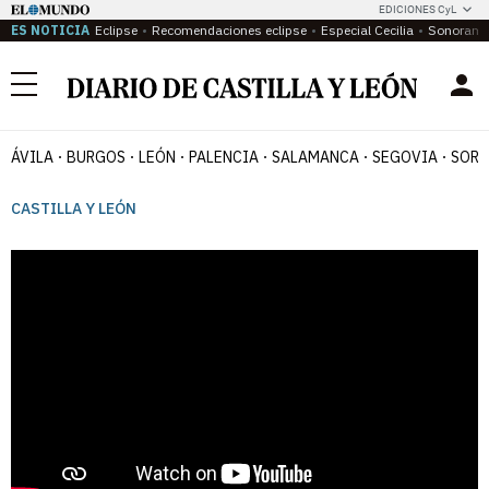
EDICIONES CyL
ES NOTICIA
Eclipse
Recomendaciones eclipse
Especial Cecilia
Sonoram
Menú
ÁVILA
BURGOS
LEÓN
PALENCIA
SALAMANCA
SEGOVIA
SORI
CASTILLA Y LEÓN