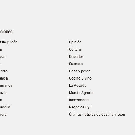
ciones
tilla y León
Opinión
la
Cultura
gos
Deportes
n
Sucesos
ierzo
Caza y pesca
encia
Cocino Divino
amanca
La Posada
ovia
Mundo Agrario
ia
Innovadores
ladolid
Negocios CyL
mora
Últimas noticias de Castilla y León