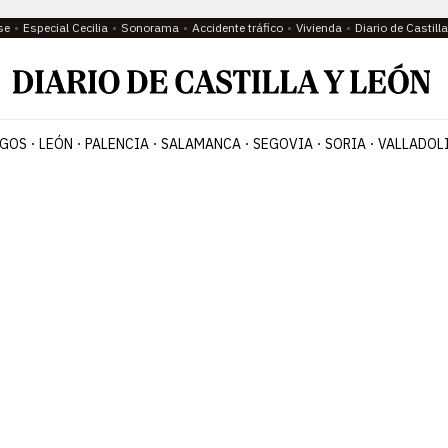
se
Especial Cecilia
Sonorama
Accidente tráfico
Vivienda
Diario de Castil
GOS
LEÓN
PALENCIA
SALAMANCA
SEGOVIA
SORIA
VALLADOL