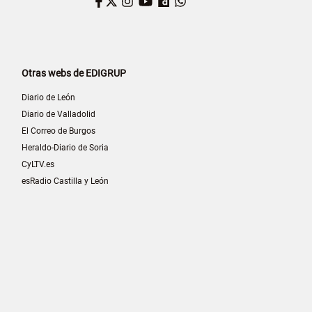
Facebook
Twitter
Instagram
YouTube
Dailymotion
WhatsApp
Otras webs de EDIGRUP
Diario de León
Diario de Valladolid
El Correo de Burgos
Heraldo-Diario de Soria
CyLTV.es
esRadio Castilla y León