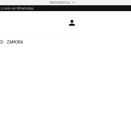
EDICIONES CyL
la y León en WhatsApp
Login
ID
ZAMORA