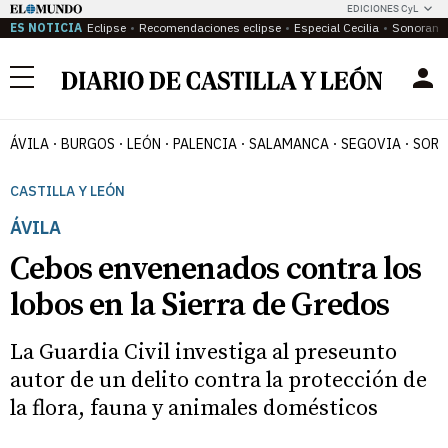
EDICIONES CyL
ES NOTICIA
Eclipse
Recomendaciones eclipse
Especial Cecilia
Sonoram
Menú
ÁVILA
BURGOS
LEÓN
PALENCIA
SALAMANCA
SEGOVIA
SORI
CASTILLA Y LEÓN
ÁVILA
Cebos envenenados contra los
lobos en la Sierra de Gredos
La Guardia Civil investiga al preseunto
autor de un delito contra la protección de
la flora, fauna y animales domésticos