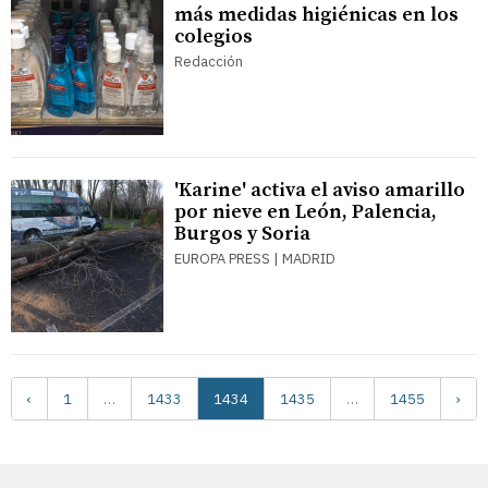
más medidas higiénicas en los
colegios
Redacción
'Karine' activa el aviso amarillo
por nieve en León, Palencia,
Burgos y Soria
EUROPA PRESS | MADRID
‹
1
…
1433
1434
1435
…
1455
›