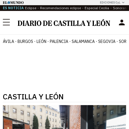
EDICIONES CyL
ES NOTICIA
Eclipse
Recomendaciones eclipse
Especial Cecilia
Sonoram
Menú
ÁVILA
BURGOS
LEÓN
PALENCIA
SALAMANCA
SEGOVIA
SORI
CASTILLA Y LEÓN