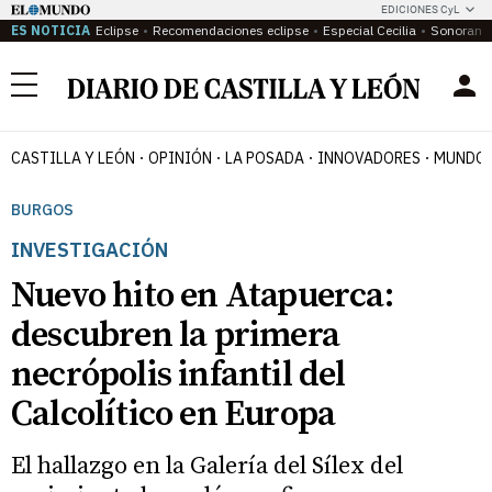
EDICIONES CyL
ES NOTICIA
Eclipse
Recomendaciones eclipse
Especial Cecilia
Sonoram
Menú
CASTILLA Y LEÓN
OPINIÓN
LA POSADA
INNOVADORES
MUNDO 
BURGOS
INVESTIGACIÓN
Nuevo hito en Atapuerca:
descubren la primera
necrópolis infantil del
Calcolítico en Europa
El hallazgo en la Galería del Sílex del