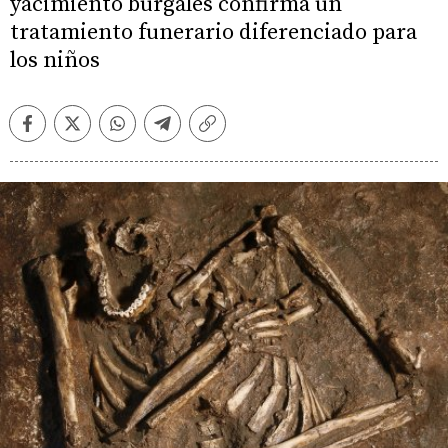
yacimiento burgalés confirma un
tratamiento funerario diferenciado para
los niños
Facebook
Twitter
Whatsapp
Telegram
Copiar
enlace