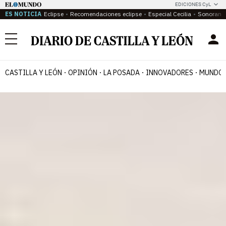
EDICIONES CyL
ES NOTICIA
Eclipse
Recomendaciones eclipse
Especial Cecilia
Sonoram
Menú
CASTILLA Y LEÓN
OPINIÓN
LA POSADA
INNOVADORES
MUNDO 